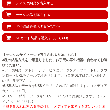
ディスク納品を
購入する
データ納品を
購入する
USB納品を
購入する(+2,200)
SDカード納品を
購入する(+3,300)
【デジタルサイネージで再生される方はこちら】
3種の納品方法をご用意しました。お手元の再生機器に合わせてお選
びください。
●データ納品：ストレージサービスにデータをアップロードし、ダウ
ンロードURLをメールでお送りします。（自動DLではございません
のでご注意下さい。）
●USB納品：データをUSBメモリに入れてお届けします。（メディア
代：＋2,200円）
●SDカード納品：データをSDカードに入れてお届けします。（メデ
ィア代：＋3,300円）
※機器仕入れ価格の変更に伴い、メディア追加料金を改定いたしま