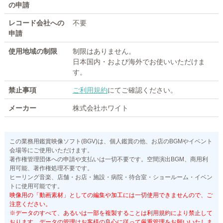
の申請
レコード会社への
不要
申請
使用地域の制限
制限はありません。
日本国内・および海外でお使いいただけま
す。
禁止事項
ご利用規約
にてご確認ください。
メーカー
株式会社ホワイト
この業務用鑑賞映像ソフト(BGV)は、個人鑑賞の他、お店のBGMやイベント
会場等にご使用いただけます。
著作権管理団体への申請や支払いは一切不要です。空間演出BGM、商用利
用可能、著作権処理不要です。
ヒーリング音楽、店舗・お店・施設・病院・待合室・ショールーム・イベン
トに使用可能です。
映像用の「動画素材」としての編集や加工には一切使用できませんので、ご
注意ください。
※データのすべて、あるいは一部を複製することは利用規約により禁止して
おります。データの管理はお客様の良心に従って厳重管理をお願いいたしま