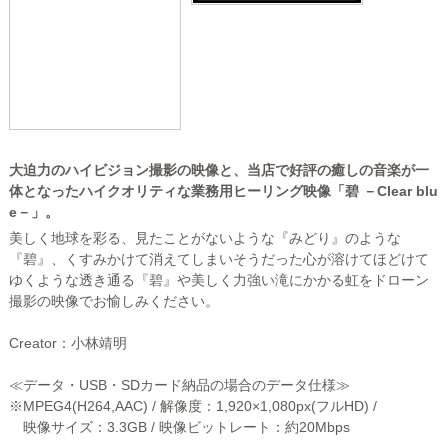
大迫力のハイビジョン撮影の映像と、当店で好評の癒しの音楽が一
体となったハイクオリティな業務用ヒーリング映像「碧 －Clear blu
e－」。
美しく地球を彩る、見たことがないような『みどり』のような
『碧』、くすみかけて消えてしまいそうだった心が溶けてほどけて
ゆくような透き通る『碧』や美しく力強い滝にかかる虹をドローン
撮影の映像でお愉しみください。
Creator：小林靖明
≪データ・USB・SDカード納品の場合のデータ仕様≫
※MPEG4(H264,AAC) / 解像度：1,920×1,080px(フルHD) /
映像サイズ：3.3GB / 映像ビットレート：約20Mbps