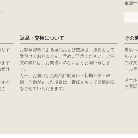
全国一律
す。
返品・交換について
その
送りす
お客様都合による返品および交換は、原則として
当店へ
受付けておりません。予めご了承ください。ご注
ルフォ
います
文の際には、お間違いのないようお願い致しま
ご注文
お受け
す。
ール等
万一、お届けした商品に間違い・初期不良・破
メール
ールが
損・汚損があった場合は、責任をもって交換対応
お電話：
ださ
をさせていただきます。