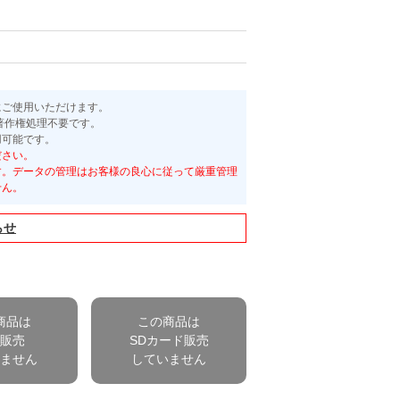
にご使用いただけます。
著作権処理不要です。
用可能です。
ださい。
す。データの管理はお客様の良心に従って厳重管理
せん。
らせ
商品は
この商品は
B販売
SDカード販売
いません
していません