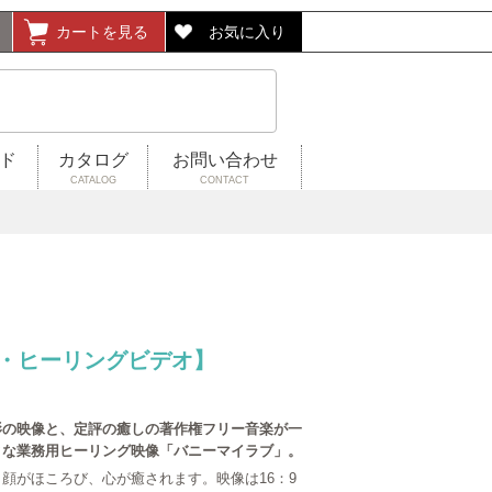
カートを見る
お気に入り
ド
カタログ
お問い合わせ
CATALOG
CONTACT
・ヒーリングビデオ】
影の映像と、定評の癒しの著作権フリー音楽が一
ィな業務用ヒーリング映像「バニーマイラブ」。
顔がほころび、心が癒されます。映像は16：9