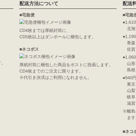
配送方法について
配送
■宅急便
■宅急
●1,61
北海
CD4枚までは厚紙封筒に、
●1,19
CD5枚以上はダンボールに梱包します。
青森
■ネコポス
佐賀
●1,06
す。
山形
厚紙封筒に梱包した商品をポストに投函します。
島根
CD4枚までのご注文に限ります。
※代引き決済はご利用になれません。
●940
東京
山梨
岐阜
滋賀
※離島
ます
■ネコ