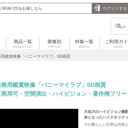
BGM CDをお探しなら
ログインする
商品一覧
業種別
特集一覧
ご利用ガイ
PRODUCT LIST
TYPE LIST
SPECIAL
GUIDE
務用鑑賞映像「バニーマイラブ」SD画質
業務用鑑賞映像「バニーマイラブ」SD画質
【商用可・空間演出・ハイビジョン・著作権フリー
大迫力のハイビジョン撮
体となったハイクオリテ
その愛らしい仕草は自然と