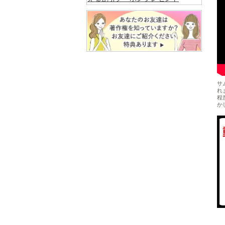
サ
れ
程
か