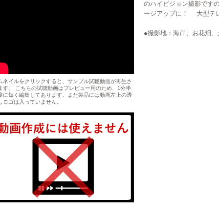
のハイビジョン撮影です
ージアップに！ 大型テ
●撮影地：海岸、お花畑、
ムネイルをクリックすると、サンプル試聴動画が再生さ
ます。 こちらの試聴動画はプレビュー用のため、1分半
度に短く編集してあります。また製品には動画左上の透
しロゴは入っていません。