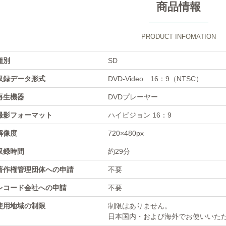
商品情報
PRODUCT INFOMATION
種別
SD
収録データ形式
DVD-Video 16：9（NTSC）
再生機器
DVDプレーヤー
撮影フォーマット
ハイビジョン 16：9
解像度
720×480px
収録時間
約29分
著作権管理団体への申請
不要
レコード会社への申請
不要
使用地域の制限
制限はありません。
日本国内・および海外でお使いいた