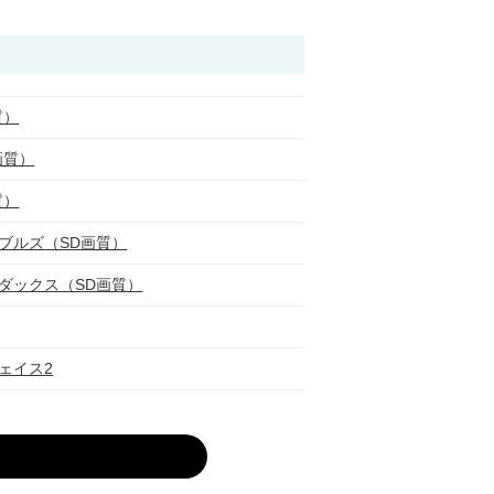
質）
画質）
質）
ブルズ（SD画質）
ダックス（SD画質）
ェイス2