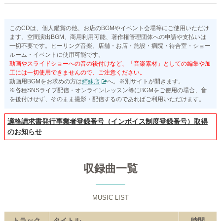
このCDは、個人鑑賞の他、お店のBGMやイベント会場等にご使用いただけ
ます。空間演出BGM、商用利用可能、著作権管理団体への申請や支払いは
一切不要です。ヒーリング音楽、店舗・お店・施設・病院・待合室・ショー
ルーム・イベントに使用可能です。
動画やスライドショーへの音の後付けなど、「音楽素材」としての編集や加
工には一切使用できませんので、ご注意ください。
動画用BGMをお求めの方は
姉妹店
へ。※別サイトが開きます。
※各種SNSライブ配信・オンラインレッスン等にBGMをご使用の場合、音
を後付けせず、そのまま撮影・配信するのであればご利用いただけます。
適格請求書発行事業者登録番号（インボイス制度登録番号）取得
のお知らせ
収録曲一覧
MUSIC LIST
トラック
タイトル
時間