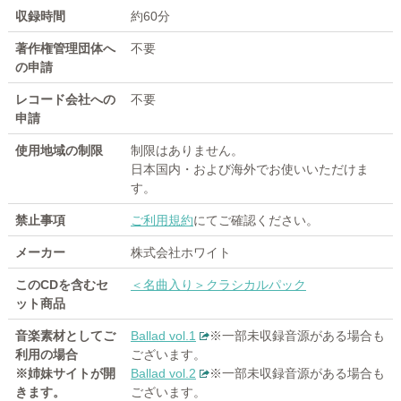
収録時間
約60分
著作権管理団体へ
不要
の申請
レコード会社への
不要
申請
使用地域の制限
制限はありません。
日本国内・および海外でお使いいただけま
す。
禁止事項
ご利用規約
にてご確認ください。
メーカー
株式会社ホワイト
このCDを含むセ
＜名曲入り＞クラシカルパック
ット商品
音楽素材としてご
Ballad vol.1
※一部未収録音源がある場合も
利用の場合
ございます。
※姉妹サイトが開
Ballad vol.2
※一部未収録音源がある場合も
きます。
ございます。