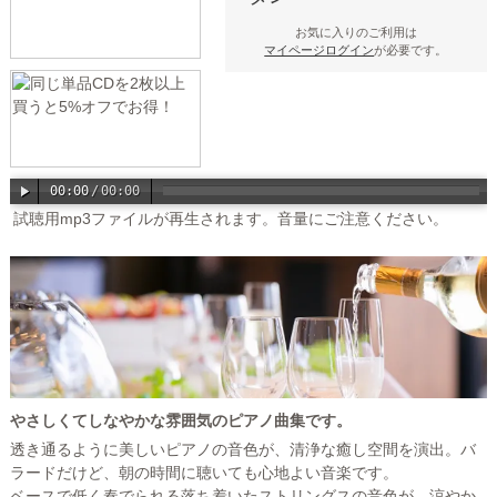
お気に入りのご利用は
マイページログイン
が必要です。
00:00
/
00:00
試聴用mp3ファイルが再生されます。音量にご注意ください。
やさしくてしなやかな雰囲気のピアノ曲集です。
透き通るように美しいピアノの音色が、清浄な癒し空間を演出。バ
ラードだけど、朝の時間に聴いても心地よい音楽です。
ベースで低く奏でられる落ち着いたストリングスの音色が、涼やか