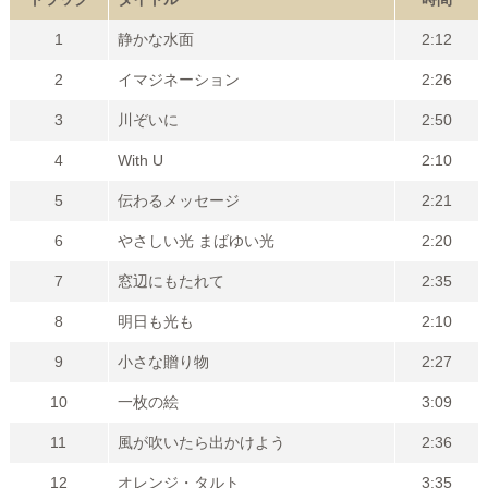
1
静かな水面
2:12
2
イマジネーション
2:26
3
川ぞいに
2:50
4
With U
2:10
5
伝わるメッセージ
2:21
6
やさしい光 まばゆい光
2:20
7
窓辺にもたれて
2:35
8
明日も光も
2:10
9
小さな贈り物
2:27
10
一枚の絵
3:09
11
風が吹いたら出かけよう
2:36
12
オレンジ・タルト
3:35