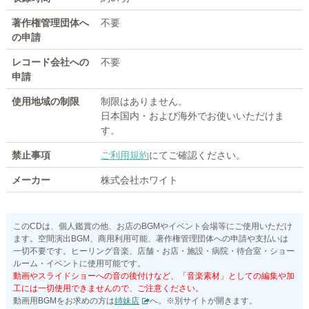
著作権管理団体へ
不要
の申請
レコード会社への
不要
申請
使用地域の制限
制限はありません。
日本国内・および海外でお使いいただけま
す。
禁止事項
ご利用規約
にてご確認ください。
メーカー
株式会社ホワイト
このCDは、個人鑑賞の他、お店のBGMやイベント会場等にご使用いただけ
ます。空間演出BGM、商用利用可能、著作権管理団体への申請や支払いは
一切不要です。ヒーリング音楽、店舗・お店・施設・病院・待合室・ショー
ルーム・イベントに使用可能です。
動画やスライドショーへの音の後付けなど、「音楽素材」としての編集や加
工には一切使用できませんので、ご注意ください。
動画用BGMをお求めの方は
姉妹店
へ。※別サイトが開きます。