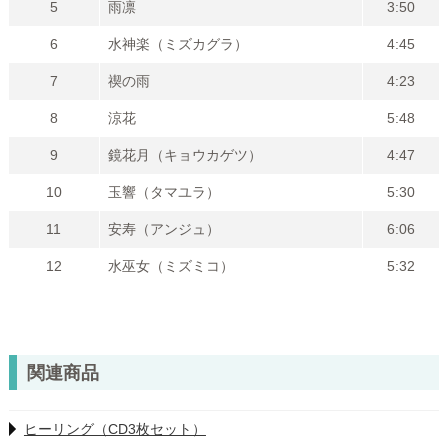
5
雨凛
3:50
6
水神楽（ミズカグラ）
4:45
7
禊の雨
4:23
8
涼花
5:48
9
鏡花月（キョウカゲツ）
4:47
10
玉響（タマユラ）
5:30
11
安寿（アンジュ）
6:06
12
水巫女（ミズミコ）
5:32
関連商品
ヒーリング（CD3枚セット）