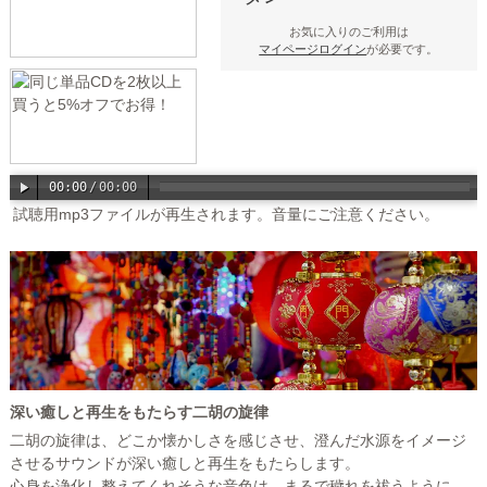
お気に入りのご利用は
マイページログイン
が必要です。
00:00
/
00:00
試聴用mp3ファイルが再生されます。音量にご注意ください。
深い癒しと再生をもたらす二胡の旋律
二胡の旋律は、どこか懐かしさを感じさせ、澄んだ水源をイメージ
させるサウンドが深い癒しと再生をもたらします。
心身を浄化し整えてくれそうな音色は、まるで穢れを祓うように、