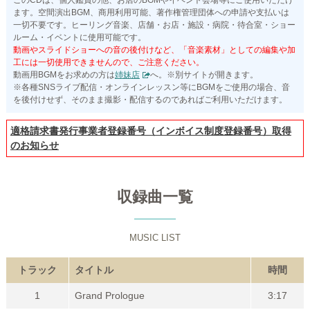
ます。空間演出BGM、商用利用可能、著作権管理団体への申請や支払いは
一切不要です。ヒーリング音楽、店舗・お店・施設・病院・待合室・ショー
ルーム・イベントに使用可能です。
動画やスライドショーへの音の後付けなど、「音楽素材」としての編集や加
工には一切使用できませんので、ご注意ください。
動画用BGMをお求めの方は
姉妹店
へ。※別サイトが開きます。
※各種SNSライブ配信・オンラインレッスン等にBGMをご使用の場合、音
を後付けせず、そのまま撮影・配信するのであればご利用いただけます。
適格請求書発行事業者登録番号（インボイス制度登録番号）取得
のお知らせ
収録曲一覧
MUSIC LIST
トラック
タイトル
時間
1
Grand Prologue
3:17