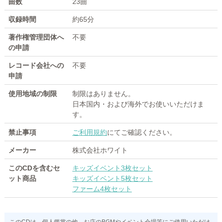
曲数
23曲
収録時間
約65分
著作権管理団体へ
不要
の申請
レコード会社への
不要
申請
使用地域の制限
制限はありません。
日本国内・および海外でお使いいただけま
す。
禁止事項
ご利用規約
にてご確認ください。
メーカー
株式会社ホワイト
このCDを含むセ
キッズイベント3枚セット
ット商品
キッズイベント5枚セット
ファーム4枚セット
このCDは、個人鑑賞の他、お店のBGMやイベント会場等にご使用いただけ