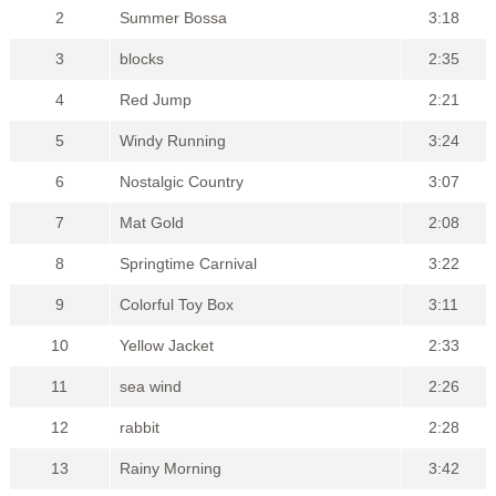
2
Summer Bossa
3:18
3
blocks
2:35
4
Red Jump
2:21
5
Windy Running
3:24
6
Nostalgic Country
3:07
7
Mat Gold
2:08
8
Springtime Carnival
3:22
9
Colorful Toy Box
3:11
10
Yellow Jacket
2:33
11
sea wind
2:26
12
rabbit
2:28
13
Rainy Morning
3:42