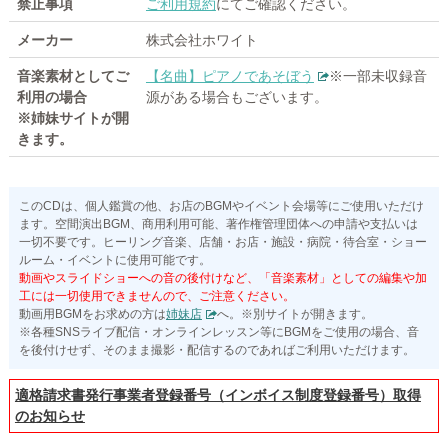
禁止事項
ご利用規約
にてご確認ください。
メーカー
株式会社ホワイト
音楽素材としてご
【名曲】ピアノであそぼう
※一部未収録音
利用の場合
源がある場合もございます。
※姉妹サイトが開
きます。
このCDは、個人鑑賞の他、お店のBGMやイベント会場等にご使用いただけ
ます。空間演出BGM、商用利用可能、著作権管理団体への申請や支払いは
一切不要です。ヒーリング音楽、店舗・お店・施設・病院・待合室・ショー
ルーム・イベントに使用可能です。
動画やスライドショーへの音の後付けなど、「音楽素材」としての編集や加
工には一切使用できませんので、ご注意ください。
動画用BGMをお求めの方は
姉妹店
へ。※別サイトが開きます。
※各種SNSライブ配信・オンラインレッスン等にBGMをご使用の場合、音
を後付けせず、そのまま撮影・配信するのであればご利用いただけます。
適格請求書発行事業者登録番号（インボイス制度登録番号）取得
のお知らせ