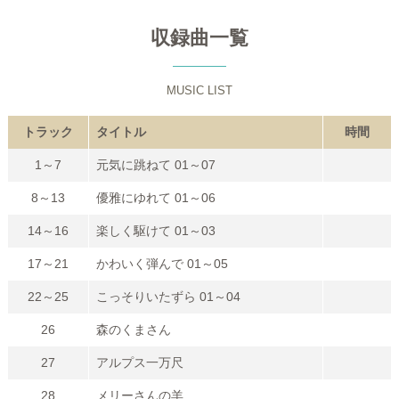
収録曲一覧
MUSIC LIST
トラック
タイトル
時間
1～7
元気に跳ねて 01～07
8～13
優雅にゆれて 01～06
14～16
楽しく駆けて 01～03
17～21
かわいく弾んで 01～05
22～25
こっそりいたずら 01～04
26
森のくまさん
27
アルプス一万尺
28
メリーさんの羊