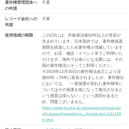
著作権管理団体へ
不要
の申請
レコード会社への
不要
申請
使用地域の制限
このCDには、作曲者没後50年以上の音楽が
含まれています。日本国内では、著作権保護
期間を経過したため著作権が消滅しています
ので、お店・施設・イベント等でご利用いた
だけます。海外でお使いになる際には、その
国の著作権法にそってご利用ください。
※2018年12月30日の著作権法改正により没
後50年→70年に延長されましたが、著作権法
においては、「一度保護が切れた著作物等に
ついてはその保護を後になって復活させると
いう措置は採らない」という原則があるた
め、問題ございません。
https://www.bunka.go.jp/seisaku/chosakuke
n/hokaisei/kantaiheiyo_chosakuken/141189
0.html