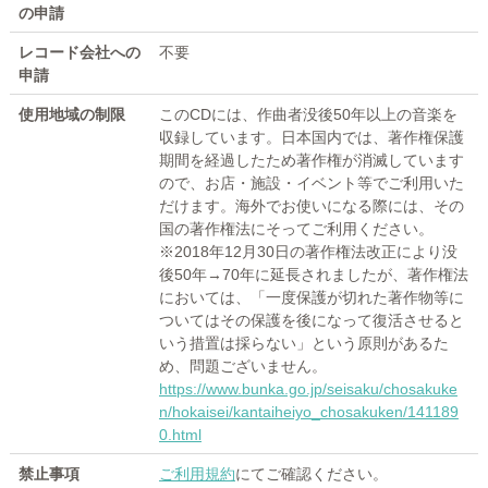
の申請
レコード会社への
不要
申請
使用地域の制限
このCDには、作曲者没後50年以上の音楽を
収録しています。日本国内では、著作権保護
期間を経過したため著作権が消滅しています
ので、お店・施設・イベント等でご利用いた
だけます。海外でお使いになる際には、その
国の著作権法にそってご利用ください。
※2018年12月30日の著作権法改正により没
後50年→70年に延長されましたが、著作権法
においては、「一度保護が切れた著作物等に
ついてはその保護を後になって復活させると
いう措置は採らない」という原則があるた
め、問題ございません。
https://www.bunka.go.jp/seisaku/chosakuke
n/hokaisei/kantaiheiyo_chosakuken/141189
0.html
禁止事項
ご利用規約
にてご確認ください。