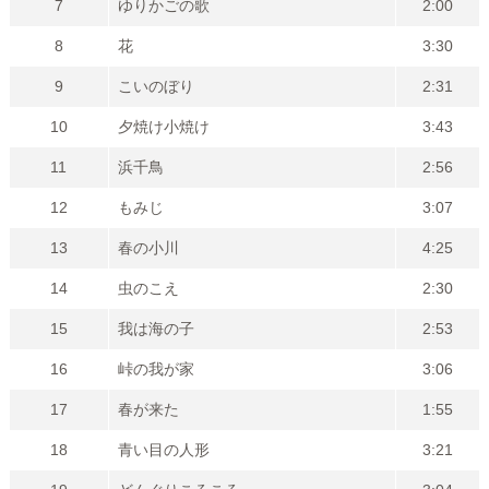
7
ゆりかごの歌
2:00
8
花
3:30
9
こいのぼり
2:31
10
夕焼け小焼け
3:43
11
浜千鳥
2:56
12
もみじ
3:07
13
春の小川
4:25
14
虫のこえ
2:30
15
我は海の子
2:53
16
峠の我が家
3:06
17
春が来た
1:55
18
青い目の人形
3:21