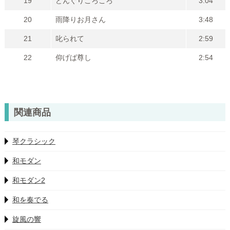
19
どんぐりころころ
3:04
20
雨降りお月さん
3:48
21
叱られて
2:59
22
仰げば尊し
2:54
関連商品
琴クラシック
和モダン
和モダン2
和を奏でる
旋風の響