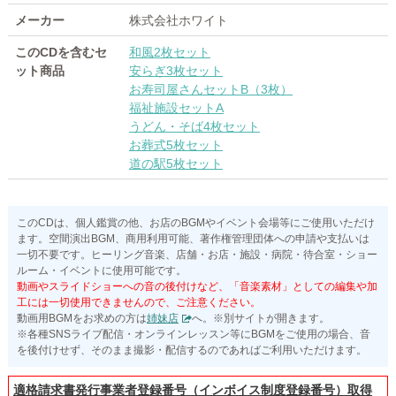
メーカー
株式会社ホワイト
このCDを含むセ
和風2枚セット
ット商品
安らぎ3枚セット
お寿司屋さんセットB（3枚）
福祉施設セットA
うどん・そば4枚セット
お葬式5枚セット
道の駅5枚セット
このCDは、個人鑑賞の他、お店のBGMやイベント会場等にご使用いただけ
ます。空間演出BGM、商用利用可能、著作権管理団体への申請や支払いは
一切不要です。ヒーリング音楽、店舗・お店・施設・病院・待合室・ショー
ルーム・イベントに使用可能です。
動画やスライドショーへの音の後付けなど、「音楽素材」としての編集や加
工には一切使用できませんので、ご注意ください。
動画用BGMをお求めの方は
姉妹店
へ。※別サイトが開きます。
※各種SNSライブ配信・オンラインレッスン等にBGMをご使用の場合、音
を後付けせず、そのまま撮影・配信するのであればご利用いただけます。
適格請求書発行事業者登録番号（インボイス制度登録番号）取得