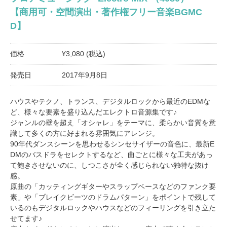
【商用可・空間演出・著作権フリー音楽BGMC
D】
価格
¥3,080 (税込)
発売日
2017年9月8日
ハウスやテクノ、トランス、デジタルロックから最近のEDMな
ど、様々な要素を盛り込んだエレクトロ音源集です♪
ジャンルの壁を超え「オシャレ」をテーマに、柔らかい音質を意
識して多くの方に好まれる雰囲気にアレンジ。
90年代ダンスシーンを思わせるシンセサイザーの音色に、最新E
DMのバスドラをセレクトするなど、曲ごとに様々な工夫があっ
て飽きさせないのに、しつこさが全く感じられない独特な抜け
感。
原曲の「カッティングギターやスラップベースなどのファンク要
素」や「ブレイクビーツのドラムパターン」をポイントで残して
いるのもデジタルロックやハウスなどのフィーリングを引き立た
せてます♪