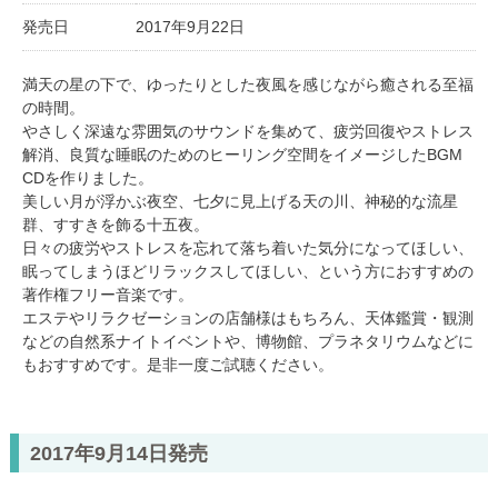
発売日
2017年9月22日
満天の星の下で、ゆったりとした夜風を感じながら癒される至福
の時間。
やさしく深遠な雰囲気のサウンドを集めて、疲労回復やストレス
解消、良質な睡眠のためのヒーリング空間をイメージしたBGM
CDを作りました。
美しい月が浮かぶ夜空、七夕に見上げる天の川、神秘的な流星
群、すすきを飾る十五夜。
日々の疲労やストレスを忘れて落ち着いた気分になってほしい、
眠ってしまうほどリラックスしてほしい、という方におすすめの
著作権フリー音楽です。
エステやリラクゼーションの店舗様はもちろん、天体鑑賞・観測
などの自然系ナイトイベントや、博物館、プラネタリウムなどに
もおすすめです。是非一度ご試聴ください。
2017年9月14日発売