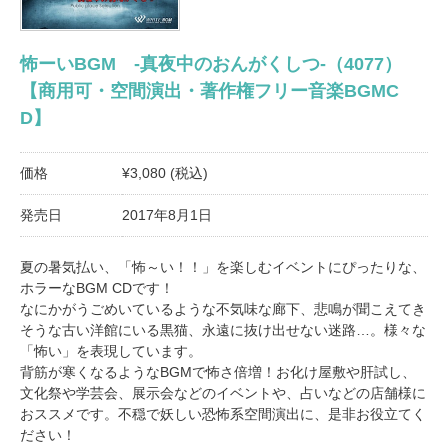
怖ーいBGM -真夜中のおんがくしつ-（4077）
【商用可・空間演出・著作権フリー音楽BGMC
D】
価格
¥3,080 (税込)
発売日
2017年8月1日
夏の暑気払い、「怖～い！！」を楽しむイベントにぴったりな、
ホラーなBGM CDです！
なにかがうごめいているような不気味な廊下、悲鳴が聞こえてき
そうな古い洋館にいる黒猫、永遠に抜け出せない迷路…。様々な
「怖い」を表現しています。
背筋が寒くなるようなBGMで怖さ倍増！お化け屋敷や肝試し、
文化祭や学芸会、展示会などのイベントや、占いなどの店舗様に
おススメです。不穏で妖しい恐怖系空間演出に、是非お役立てく
ださい！