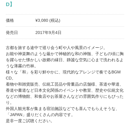
D】
価格
¥3,080 (税込)
発売日
2017年9月4日
古都を旅する途中で巡り会う町や人や風景のイメージ。
お能や神楽舞のような厳かで神秘的な和の神髄、子どもの頃に胸
を躍らせた懐かしい故郷の縁日、静謐な空気に心まで洗われるよ
うな薄霧の竹林。
様々な「和」を彩り鮮やかに、現代的なアレンジで奏でるBGM
CD。
着物や和雑貨販売、伝統工芸品や骨董品の店舗様、茶道や華道、
香道や書道など日本文化関係のイベントや教室、歴史や伝統文化
などの博物館、和食店やお茶屋さんなどの雰囲気作りにもぴった
り。
外国人観光客が集まる宿泊施設などでも喜んでもらえそうな、
「JAPAN」盛りだくさんの内容です。
是非一度ご試聴ください。