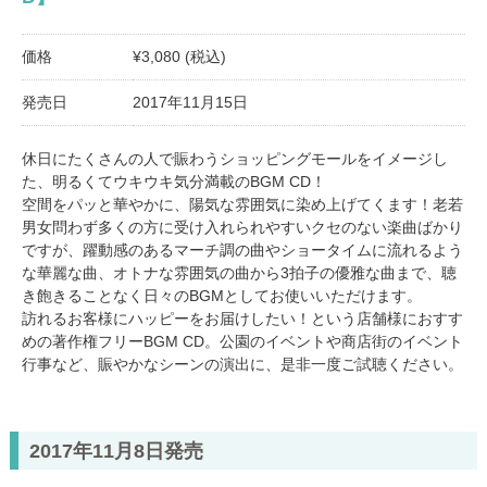
価格
¥3,080 (税込)
発売日
2017年11月15日
休日にたくさんの人で賑わうショッピングモールをイメージし
た、明るくてウキウキ気分満載のBGM CD！
空間をパッと華やかに、陽気な雰囲気に染め上げてくます！老若
男女問わず多くの方に受け入れられやすいクセのない楽曲ばかり
ですが、躍動感のあるマーチ調の曲やショータイムに流れるよう
な華麗な曲、オトナな雰囲気の曲から3拍子の優雅な曲まで、聴
き飽きることなく日々のBGMとしてお使いいただけます。
訪れるお客様にハッピーをお届けしたい！という店舗様におすす
めの著作権フリーBGM CD。公園のイベントや商店街のイベント
行事など、賑やかなシーンの演出に、是非一度ご試聴ください。
2017年11月8日発売