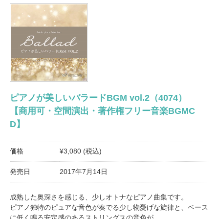
ピアノが美しいバラードBGM vol.2（4074）
【商用可・空間演出・著作権フリー音楽BGMC
D】
価格
¥3,080 (税込)
発売日
2017年7月14日
成熟した奥深さを感じる、少しオトナなピアノ曲集です。
ピアノ独特のピュアな音色が奏でる少し物憂げな旋律と、ベース
に低く鳴る安定感のあるストリングスの音色が、