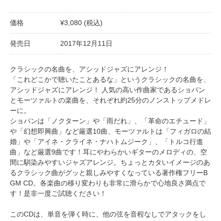
価格
¥3,080 (税込)
発売日
2017年12月11日
クラシックの名曲を、アシッドジャズにアレンジ！
「これどこかで聴いたことあるな」というクラシックの名曲を、
アシッドジャズにアレンジ！ 人気の高い作曲家であるショパン
とモーツァルトの楽曲を、それぞれ約25分のノンストップメドレ
ーに。
ショパンは「ノクターン」や「雨だれ」、「革命のエチュード」
や「幻想即興曲」など厳選10曲、モーツァルトは「フィガロの結
婚」や「アイネ・クライネ・ナハトムジーク」、「トルコ行進
曲」など厳選9曲です！耳にやわらかいギターのメロディの、空
間に馴染みやすいジャズアレンジ。ちょっとカタいイメージのあ
るクラシック曲がグッと親しみやすくなっている著作権フリーB
GM CD。各楽曲の移り変わりも非常に滑らかで心地良さ満点で
す！是非一度ご試聴ください！
このCDは、単音を弾く時に、他の弦を音程なしでアタックをし