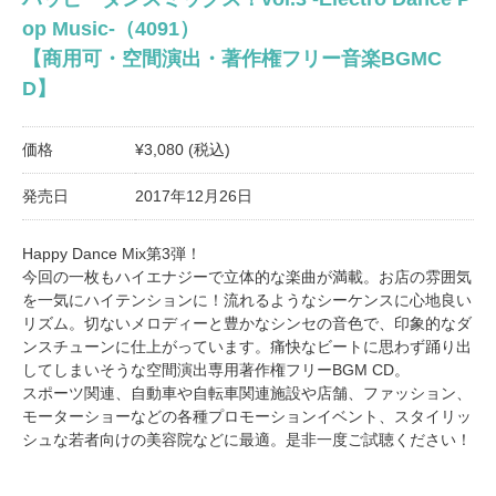
op Music-（4091）
【商用可・空間演出・著作権フリー音楽BGMC
D】
価格
¥3,080 (税込)
発売日
2017年12月26日
Happy Dance Mix第3弾！
今回の一枚もハイエナジーで立体的な楽曲が満載。お店の雰囲気
を一気にハイテンションに！流れるようなシーケンスに心地良い
リズム。切ないメロディーと豊かなシンセの音色で、印象的なダ
ンスチューンに仕上がっています。痛快なビートに思わず踊り出
してしまいそうな空間演出専用著作権フリーBGM CD。
スポーツ関連、自動車や自転車関連施設や店舗、ファッション、
モーターショーなどの各種プロモーションイベント、スタイリッ
シュな若者向けの美容院などに最適。是非一度ご試聴ください！